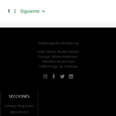
1
2
Siguiente
→
do@priegodecordoba.org
Avda. Niceto Alcalá Zamora
Parque Urbano Multiusos
Pabellón de las Artes
14800 Priego de Córdoba
SECCIONES
Consejo Regulador
Agricultores