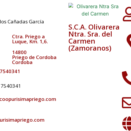
e
rlos Cañadas García
S.C.A. Olivarera
Ntra. Sra. del
Ctra. Priego a
Carmen
Luque, Km. 1,6.
(Zamoranos)
14800
Priego de Cordoba
Cordoba
57540341
957540341
coopurisimapriego.com
risimapriego.com