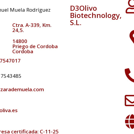
D3Olivo
nuel Muela Rodríguez
Biotechnology,
S.L.
Ctra. A-339, Km.
24,5.
14800
Priego de Cordoba
Cordoba
57547017
957543485
azarademuela.com
liva.es
esa certificada: C-11-25