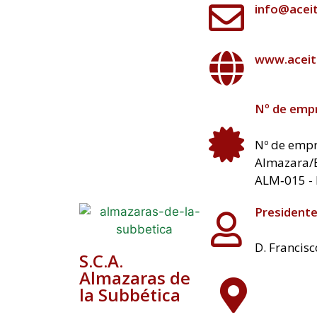
info@acei
www.aceit
Nº de empr
Nº de empr
Almazara/
ALM‐015 -
President
D. Francis
S.C.A.
Almazaras de
la Subbética