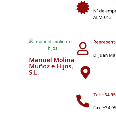
Nº de empr
ALM‐013
Represent
D. Juan Ma
Manuel Molina
Muñoz e Hijos,
S.L.
Tel: +34 9
Fax: +34 