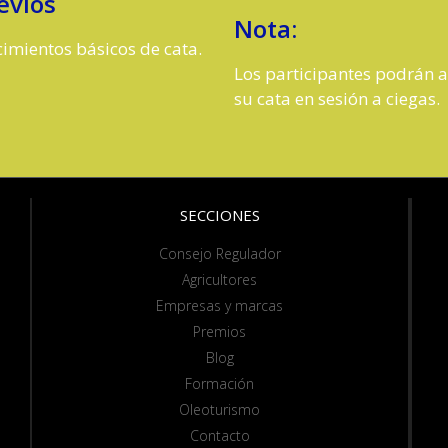
evios
Nota:
imientos básicos de cata.
Los participantes podrán 
su cata en sesión a ciegas.
SECCIONES
Consejo Regulador
Agricultores
Empresas y marcas
Premios
Blog
Formación
Oleoturismo
Contacto