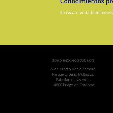
Conocimientos pr
Se recomienda tener conoc
do@priegodecordoba.org
Avda. Niceto Alcalá Zamora
Parque Urbano Multiusos
Pabellón de las Artes
14800 Priego de Córdoba