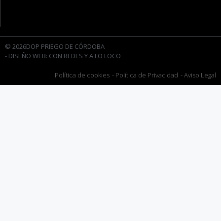
© 2026DOP PRIEGO DE CÓRDOBA
- DISEÑO WEB: CON REDES Y A LO LOCO
Política de cookies
- Política de Privacidad
- Aviso Legal