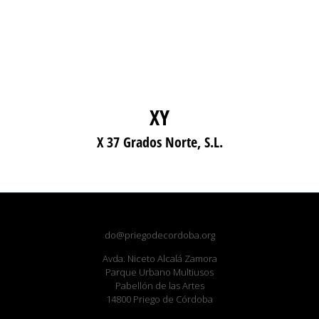
XY
X 37 Grados Norte, S.L.
do@priegodecordoba.org
Avda. Niceto Alcalá Zamora
Parque Urbano Multiusos
Pabellón de las Artes
14800 Priego de Córdoba