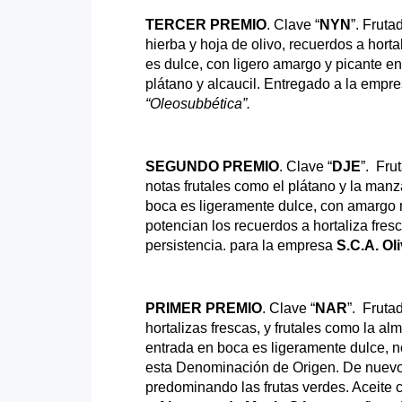
TERCER PREMIO
. Clave “
NYN
”. Frut
hierba y hoja de olivo, recuerdos a hort
es dulce, con ligero amargo y picante en
plátano y alcaucil. Entregado a la empr
“Oleosubbética”.
SEGUNDO PREMIO
. Clave “
DJE
”. Fru
notas frutales como el plátano y la man
boca es ligeramente dulce, con amargo m
potencian los recuerdos a hortaliza fre
persistencia. para
la empresa
S.C.A. Ol
PRIMER PREMIO
. Clave “
NAR
”. Fruta
hortalizas frescas, y frutales como la a
entrada en boca es ligeramente dulce, n
esta Denominación de Origen. De nuevo s
predominando las frutas verdes. Aceite 