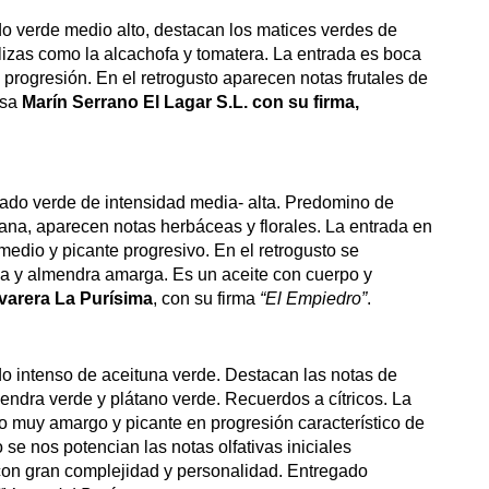
ado verde medio alto, destacan los matices verdes de
alizas como la alcachofa y tomatera. La entrada es boca
 progresión. En el retrogusto aparecen notas frutales de
esa
Marín Serrano El Lagar S.L. con su firma,
tado verde de intensidad media- alta. Predomino de
zana, aparecen notas herbáceas y florales. La entrada en
edio y picante progresivo. En el retrogusto se
sca y almendra amarga. Es un aceite con cuerpo y
ivarera La Purísima
, con su firma
“El Empiedro”
.
do intenso de aceituna verde. Destacan las notas de
lmendra verde y plátano verde. Recuerdos a cítricos. La
o muy amargo y picante en progresión característico de
e nos potencian las notas olfativas iniciales
con gran complejidad y personalidad. Entregado