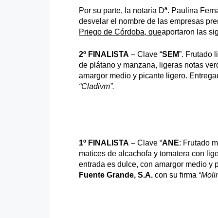
Por su parte, la notaria Dª. Paulina Fe
desvelar el nombre de las empresas pre
Priego de Córdoba, que
aportaron las si
2º FINALISTA
– Clave “
SEM
”. Frutado 
de plátano y manzana, ligeras notas ver
amargor medio y picante ligero. Entreg
“Cladivm”.
1º FINALISTA
– Clave “
ANE
: Frutado 
matices de alcachofa y tomatera con li
entrada es dulce, con amargor medio y 
Fuente Grande, S.A.
con su firma
“Moli