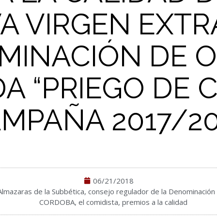
A VIRGEN EXTR
MINACIÓN DE O
A “PRIEGO DE 
MPAÑA 2017/20
06/21/2018
Almazaras de la Subbética
,
consejo regulador de la Denominación
CORDOBA
,
el comidista
,
premios a la calidad