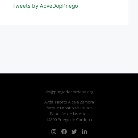
Tweets by AoveDopPriego
do@priegodecordoba.org
Avda. Niceto Alcalá Zamora
Parque Urbano Multiusos
Pabellón de las Artes
14800 Priego de Córdoba