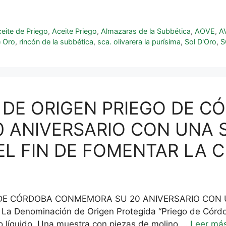
eite de Priego
,
Aceite Priego
,
Almazaras de la Subbética
,
AOVE
,
A
e Oro
,
rincón de la subbética
,
sca. olivarera la purísima
,
Sol D'Oro
,
S
 DE ORIGEN PRIEGO DE C
ANIVERSARIO CON UNA S
EL FIN DE FOMENTAR LA 
DE CÓRDOBA CONMEMORA SU 20 ANIVERSARIO CON UN
nominación de Origen Protegida “Priego de Córdoba a
oro líquido. Una muestra con piezas de molino …
Leer má