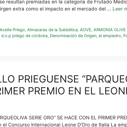
e resultan premiadas en la categoría de Frutado Medio
a virgen extra como el impacto en el mercado del …
Leer 
Aceite Priego
,
Almazaras de la Subbética
,
AOVE
,
ARMONIA OLIVE 
,
d.o.p priego de córdoba
,
Denominación de Origen
,
el empiedro
,
P
LO PRIEGUENSE “PARQUEO
IMER PREMIO EN EL LEON
QUEOLIVA SERIE ORO” SE HACE CON EL PRIMER PREM
 el Concurso Internacional Leone D’Oro de Italia La e