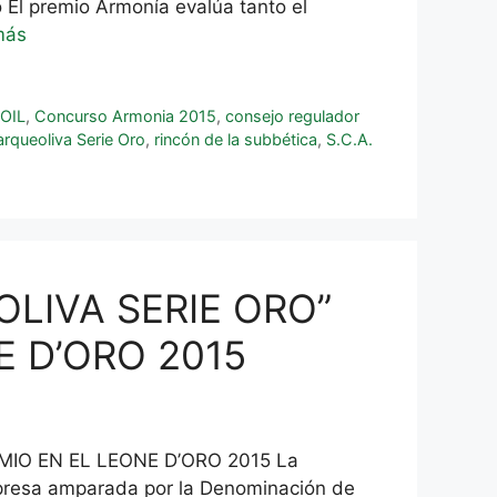
 El premio Armonía evalúa tanto el
más
OIL
,
Concurso Armonia 2015
,
consejo regulador
arqueoliva Serie Oro
,
rincón de la subbética
,
S.C.A.
LIVA SERIE ORO”
E D’ORO 2015
IO EN EL LEONE D’ORO 2015 La
mpresa amparada por la Denominación de