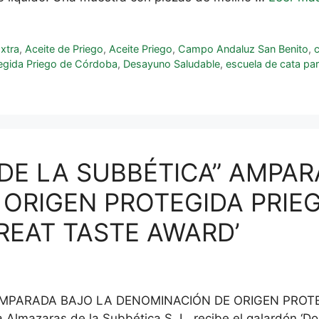
Extra
,
Aceite de Priego
,
Aceite Priego
,
Campo Andaluz San Benito
,
egida Priego de Córdoba
,
Desayuno Saludable
,
escuela de cata par
 DE LA SUBBÉTICA” AMPA
 ORIGEN PROTEGIDA PRIE
REAT TASTE AWARD’
 AMPARADA BAJO LA DENOMINACIÓN DE ORIGEN PROT
mazaras de la Subbética S. L. recibe el galardón ‘Dos 