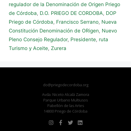
regulador de la Denominación de Origen Priego
de Córdoba
,
D.O. PRIEGO DE CORDOBA
,
DOP
Priego de Córdoba
,
Francisco Serrano
,
Nueva
Constitución Denominación de ORigen
,
Nuevo
Pleno Consejo Regulador
,
Presidente
,
ruta
Turismo y Aceite
,
Zurera
do@priegodecordoba.org
Avda. Niceto Alcalá Zamora
Parque Urbano Multiusos
Pabellón de las Artes
14800 Priego de Córdoba