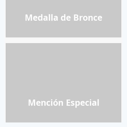
Venta del Barón
Medalla de Bronce
Almazaras de la Subbética, S.L.
Parqueoliva Serie Oro
Mención Especial