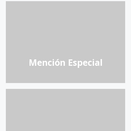
Marín Serrano "El Lagar", S.L.
Oleosubbética
Mención Especial
Manuel Molina Muñoz e Hijos, S.L.