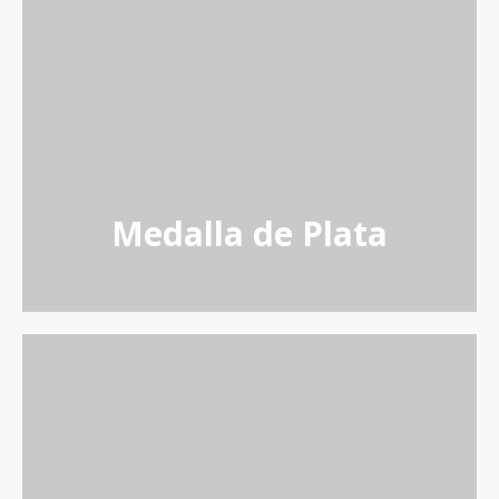
S.C.A.O. La Purísima
El Empiedro
Medalla de Plata
Almazara de Muela, S.L.