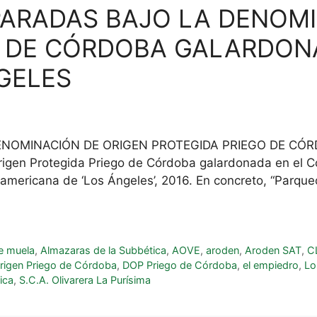
PARADAS BAJO LA DENOMI
O DE CÓRDOBA GALARDON
GELES
ENOMINACIÓN DE ORIGEN PROTEGIDA PRIEGO DE CÓ
en Protegida Priego de Córdoba galardonada en el Con
americana de ‘Los Ángeles’, 2016. En concreto, “Parque
e muela
,
Almazaras de la Subbética
,
AOVE
,
aroden
,
Aroden SAT
,
C
rigen Priego de Córdoba
,
DOP Priego de Córdoba
,
el empiedro
,
Lo
ica
,
S.C.A. Olivarera La Purísima