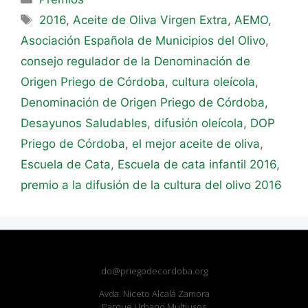
2016
,
Aceite de Oliva Virgen Extra
,
AEMO
,
Asociación Española de Municipios del Olivo
,
consejo regulador de la Denominación de
Origen Priego de Córdoba
,
cultura oleícola
,
Denominación de Origen Priego de Córdoba
,
Desayunos Saludables
,
difusión oleícola
,
DOP
Priego de Córdoba
,
el mejor aceite de oliva
,
Escuela de Cata
,
Escuela de cata infantil 2016
,
premio a la difusión de la cultura del olivo 2016
do@priegodecordoba.org
Avda. Niceto Alcalá Zamora
Parque Urbano Multiusos