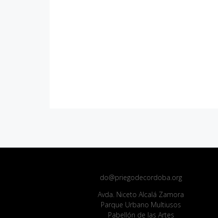
do@priegodecordoba.org
Avda. Niceto Alcalá Zamora
Parque Urbano Multiusos
Pabellón de las Artes