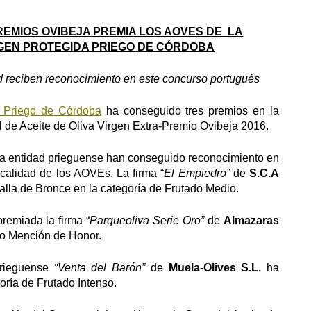
PREMIOS OVIBEJA PREMIA LOS AOVES DE LA
GEN PROTEGIDA PRIEGO DE CÓRDOBA
d reciben reconocimiento en este concurso portugués
 Priego de Córdoba
ha conseguido tres premios en la
l de Aceite de Oliva Virgen Extra-Premio Ovibeja 2016.
 la entidad prieguense han conseguido reconocimiento en
calidad de los AOVEs. La firma “
El Empiedro”
de
S.C.A
lla de Bronce en la categoría de Frutado Medio.
remiada la firma “
Parqueoliva Serie Oro”
de
Almazaras
do Mención de Honor.
prieguense
“Venta del Barón”
de
Muela-Olives S.L.
ha
ría de Frutado Intenso.