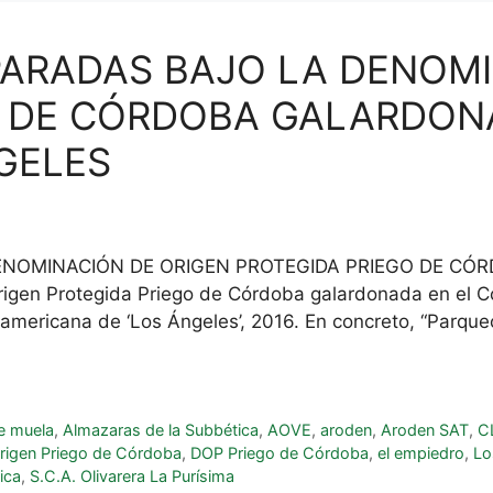
PARADAS BAJO LA DENOMI
O DE CÓRDOBA GALARDON
GELES
ENOMINACIÓN DE ORIGEN PROTEGIDA PRIEGO DE CÓ
en Protegida Priego de Córdoba galardonada en el Con
americana de ‘Los Ángeles’, 2016. En concreto, “Parque
e muela
,
Almazaras de la Subbética
,
AOVE
,
aroden
,
Aroden SAT
,
C
rigen Priego de Córdoba
,
DOP Priego de Córdoba
,
el empiedro
,
Lo
ica
,
S.C.A. Olivarera La Purísima