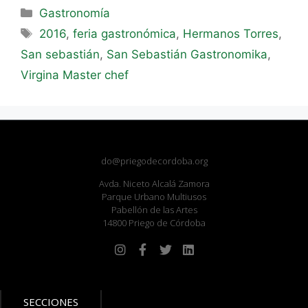
Gastronomía
2016
,
feria gastronómica
,
Hermanos Torres
,
San sebastián
,
San Sebastián Gastronomika
,
Virgina Master chef
do@priegodecordoba.org
Avda. Niceto Alcalá Zamora
Parque Urbano Multiusos
Pabellón de las Artes
14800 Priego de Córdoba
SECCIONES