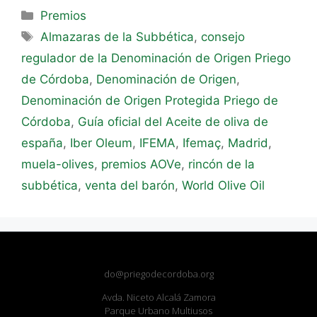
Premios
Almazaras de la Subbética
,
consejo
regulador de la Denominación de Origen Priego
de Córdoba
,
Denominación de Origen
,
Denominación de Origen Protegida Priego de
Córdoba
,
Guía oficial del Aceite de oliva de
españa
,
Iber Oleum
,
IFEMA
,
Ifemaç
,
Madrid
,
muela-olives
,
premios AOVe
,
rincón de la
subbética
,
venta del barón
,
World Olive Oil
do@priegodecordoba.org
Avda. Niceto Alcalá Zamora
Parque Urbano Multiusos