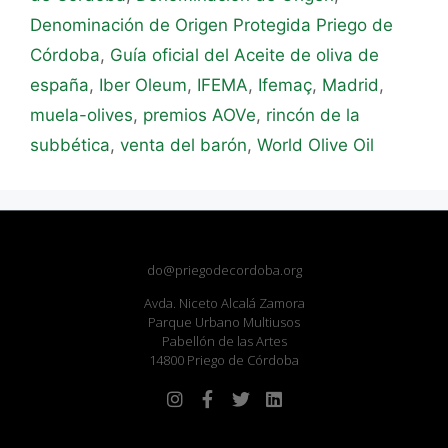
Denominación de Origen Protegida Priego de
Córdoba
,
Guía oficial del Aceite de oliva de
españa
,
Iber Oleum
,
IFEMA
,
Ifemaç
,
Madrid
,
muela-olives
,
premios AOVe
,
rincón de la
subbética
,
venta del barón
,
World Olive Oil
do@priegodecordoba.org
Avda. Niceto Alcalá Zamora
Parque Urbano Multiusos
Pabellón de las Artes
14800 Priego de Córdoba