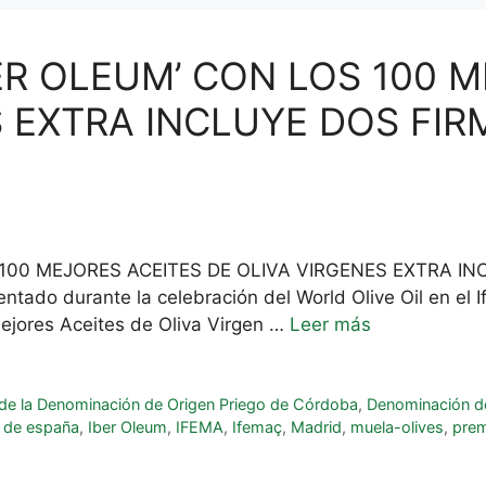
ER OLEUM’ CON LOS 100 
S EXTRA INCLUYE DOS FI
 100 MEJORES ACEITES DE OLIVA VIRGENES EXTRA I
tado durante la celebración del World Olive Oil en el
 mejores Aceites de Oliva Virgen …
Leer más
 de la Denominación de Origen Priego de Córdoba
,
Denominación d
va de españa
,
Iber Oleum
,
IFEMA
,
Ifemaç
,
Madrid
,
muela-olives
,
pre