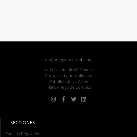
do@priegodecordoba.org
Avda. Niceto Alcalá Zamora
Parque Urbano Multiusos
Pabellón de las Artes
14800 Priego de Córdoba
SECCIONES
Consejo Regulador