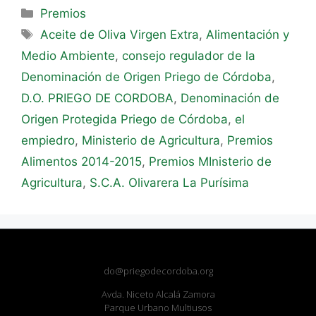
Premios
Aceite de Oliva Virgen Extra
,
Alimentación y
Medio Ambiente
,
consejo regulador de la
Denominación de Origen Priego de Córdoba
,
D.O. PRIEGO DE CORDOBA
,
Denominación de
Origen Protegida Priego de Córdoba
,
el
empiedro
,
Ministerio de Agricultura
,
Premios
Alimentos 2014-2015
,
Premios MInisterio de
Agricultura
,
S.C.A. Olivarera La Purísima
do@priegodecordoba.org
Avda. Niceto Alcalá Zamora
Parque Urbano Multiusos