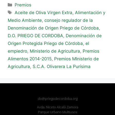
Premios
Aceite de Oliva Virgen Extra
,
Alimentación y
Medio Ambiente
,
consejo regulador de la
Denominación de Origen Priego de Córdoba
,
D.O. PRIEGO DE CORDOBA
,
Denominación de
Origen Protegida Priego de Córdoba
,
el
empiedro
,
Ministerio de Agricultura
,
Premios
Alimentos 2014-2015
,
Premios MInisterio de
Agricultura
,
S.C.A. Olivarera La Purísima
do@priegodecordoba.org
Avda. Niceto Alcalá Zamora
Parque Urbano Multiusos