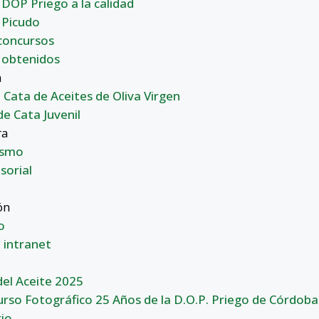
DOP Priego a la calidad
 Picudo
concursos
 obtenidos
n
 Cata de Aceites de Oliva Virgen
de Cata Juvenil
ra
ismo
sorial
ón
o
 intranet
el Aceite 2025
rso Fotográfico 25 Años de la D.O.P. Priego de Córdoba
io