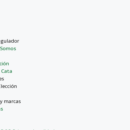
egulador
 Somos
n
ción
 Cata
es
Elección
y marcas
s