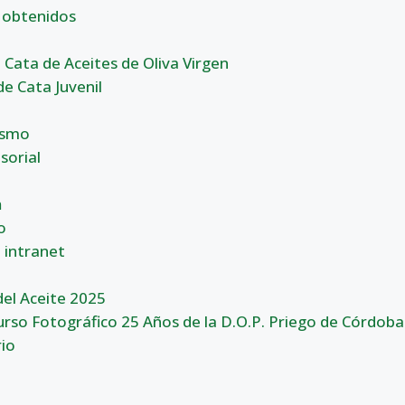
 obtenidos
 Cata de Aceites de Oliva Virgen
de Cata Juvenil
a
ismo
sorial
n
o
 intranet
el Aceite 2025
rso Fotográfico 25 Años de la D.O.P. Priego de Córdoba
io