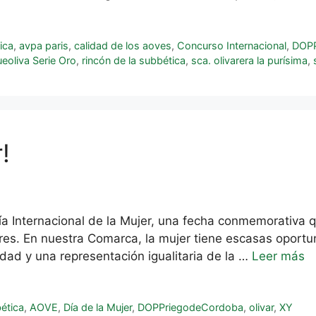
ica
,
avpa paris
,
calidad de los aoves
,
Concurso Internacional
,
DOPP
eoliva Serie Oro
,
rincón de la subbética
,
sca. olivarera la purísima
,
!
 Día Internacional de la Mujer, una fecha conmemorativa 
res. En nuestra Comarca, la mujer tiene escasas oport
dad y una representación igualitaria de la …
Leer más
ética
,
AOVE
,
Día de la Mujer
,
DOPPriegodeCordoba
,
olivar
,
XY