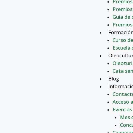
Premios 
Premios
Guía de 
Premios
Formació
Curso de
Escuela 
Oleocultu
Oleotur
Cata sen
Blog
Informaci
Contact
Acceso a
Eventos
Mes d
Concu
Calendar