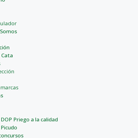
gulador
 Somos
n
ción
 Cata
s
ección
 marcas
s
DOP Priego a la calidad
 Picudo
concursos