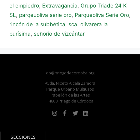
el empiedro
,
Extravagancia
,
Grupo Triade 24 K
SL
,
parqeuoliva serie oro
,
Parqueoliva Serie Oro
,
rincón de la subbética
,
sca. olivarera la
purísima
,
señorío de vizcántar
do@priegodecordoba.org
Avda. Niceto Alcalá Zamora
Parque Urbano Multiusos
Pabellón de las Artes
14800 Priego de Córdoba
SECCIONES