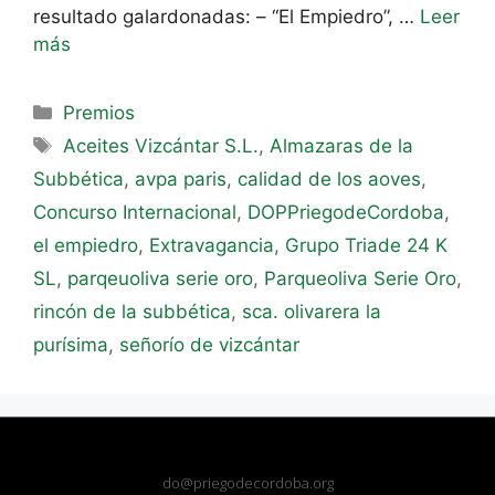
resultado galardonadas: – “El Empiedro”, …
Leer
más
Premios
Aceites Vizcántar S.L.
,
Almazaras de la
Subbética
,
avpa paris
,
calidad de los aoves
,
Concurso Internacional
,
DOPPriegodeCordoba
,
el empiedro
,
Extravagancia
,
Grupo Triade 24 K
SL
,
parqeuoliva serie oro
,
Parqueoliva Serie Oro
,
rincón de la subbética
,
sca. olivarera la
purísima
,
señorío de vizcántar
do@priegodecordoba.org