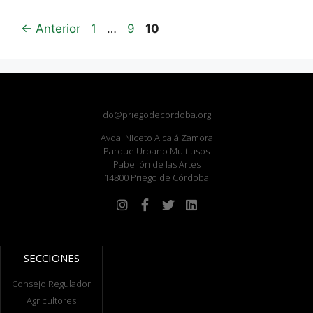
←
Anterior
1
…
9
10
do@priegodecordoba.org
Avda. Niceto Alcalá Zamora
Parque Urbano Multiusos
Pabellón de las Artes
14800 Priego de Córdoba
SECCIONES
Consejo Regulador
Agricultores