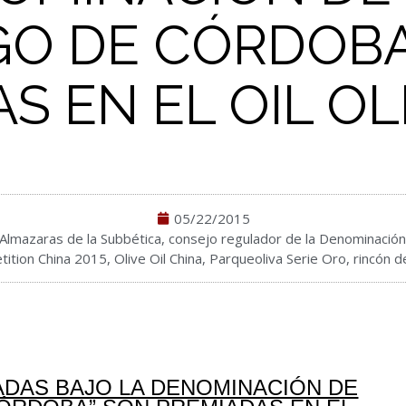
GO DE CÓRDOB
S EN EL OIL OL
05/22/2015
Almazaras de la Subbética
,
consejo regulador de la Denominació
tition China 2015
,
Olive Oil China
,
Parqueoliva Serie Oro
,
rincón d
DAS BAJO LA DENOMINACIÓN DE