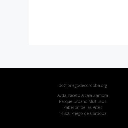
do@priegodecordoba.org
Avda. Niceto Alcalá Zamora
Parque Urbano Multiusos
Pabellón de las Artes
14800 Priego de Córdoba