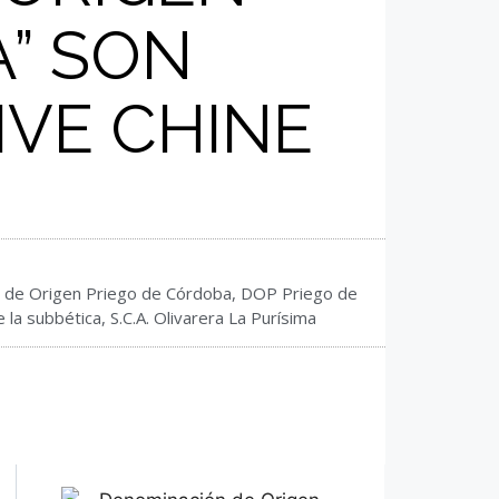
A” SON
IVE CHINE
n de Origen Priego de Córdoba
,
DOP Priego de
e la subbética
,
S.C.A. Olivarera La Purísima