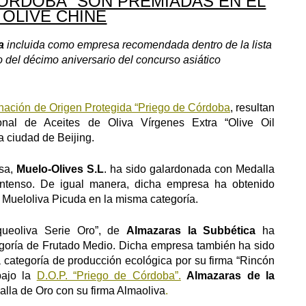
CÓRDOBA” SON PREMIADAS EN EL
 OLIVE CHINE
a
incluida como empresa recomendada dentro de la lista
o del
d
é
cimo aniversario del concurso asiático
ación de Origen Protegida “Priego de Córdoba
, resultan
onal de Aceites de Oliva Vírgenes Extra “Olive Oil
 ciudad de Beijing.
esa,
Muelo-Olives S.L
. ha sido galardonada con Medalla
Intenso. De igual manera, dicha empresa ha obtenido
Mueloliva Picuda en la misma categoría.
queoliva Serie Oro”, de
Almazaras la Subbética
ha
egoría de Frutado Medio. Dicha empresa también ha sido
 categoría de producción ecológica por su firma “Rincón
ajo la
D.O.P. “Priego de Córdoba”.
Almazaras de la
la de Oro con su firma Almaoliva
.