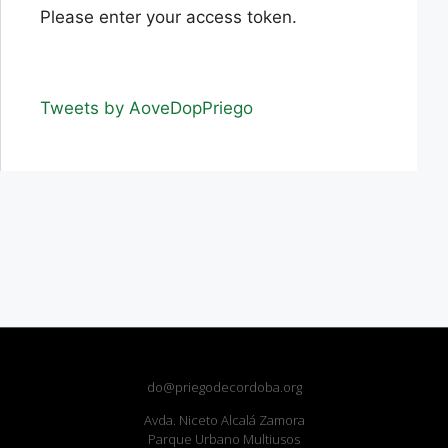
Please enter your access token.
Tweets by AoveDopPriego
do@priegodecordoba.org
Avda. Niceto Alcalá Zamora
Parque Urbano Multiusos