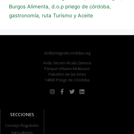
Burgos Alimenta
,
d.o.p priego de córdoba
,
gastronomía
,
ruta Turismo y Aceite
do@priegodecordoba.org
Avda. Niceto Alcalá Zamora
Parque Urbano Multiusos
Pabellón de las Artes
14800 Priego de Córdoba
SECCIONES
Consejo Regulador
Agricultores