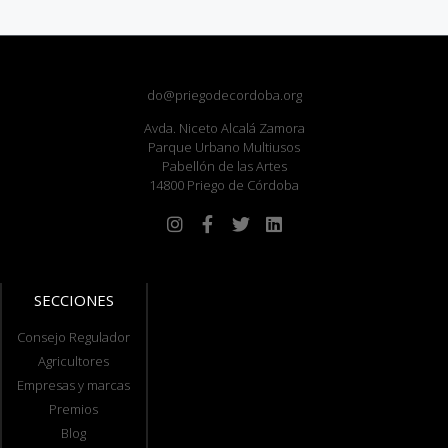
do@priegodecordoba.org
Avda. Niceto Alcalá Zamora
Parque Urbano Multiusos
Pabellón de las Artes
14800 Priego de Córdoba
SECCIONES
Consejo Regulador
Agricultores
Empresas y marcas
Premios
Blog