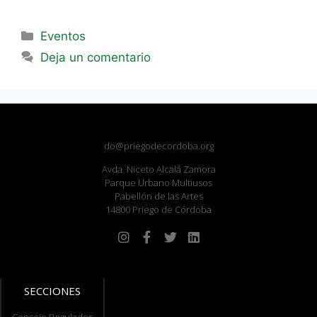
Eventos
Deja un comentario
do@priegodecordoba.org
Avda. Niceto Alcalá Zamora
Parque Urbano Multiusos
Pabellón de las Artes
14800 Priego de Córdoba
SECCIONES
Consejo Regulador