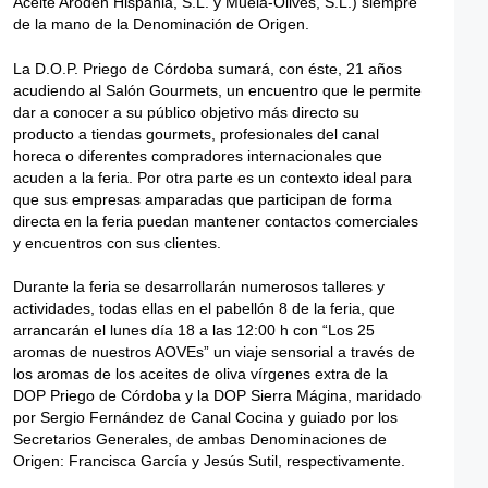
Aceite Aroden Hispania, S.L. y Muela-Olives, S.L.) siempre
de la mano de la Denominación de Origen.
La D.O.P. Priego de Córdoba sumará, con éste, 21 años
acudiendo al Salón Gourmets, un encuentro que le permite
dar a conocer a su público objetivo más directo su
producto a tiendas gourmets, profesionales del canal
horeca o diferentes compradores internacionales que
acuden a la feria. Por otra parte es un contexto ideal para
que sus empresas amparadas que participan de forma
directa en la feria puedan mantener contactos comerciales
y encuentros con sus clientes.
Durante la feria se desarrollarán numerosos talleres y
actividades, todas ellas en el pabellón 8 de la feria, que
arrancarán el lunes día 18 a las 12:00 h con “Los 25
aromas de nuestros AOVEs” un viaje sensorial a través de
los aromas de los aceites de oliva vírgenes extra de la
DOP Priego de Córdoba y la DOP Sierra Mágina, maridado
por Sergio Fernández de Canal Cocina y guiado por los
Secretarios Generales, de ambas Denominaciones de
Origen: Francisca García y Jesús Sutil, respectivamente.