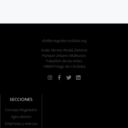
do@priegodecordoba.org
Avda. Niceto Alcalá Zamora
Parque Urbano Multiusos
Pabellón de las Artes
14800 Priego de Córdoba
SECCIONES
Consejo Regulador
Agricultores
Empresas y marcas