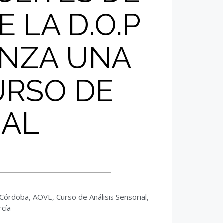
 LA D.O.P
ANZA UNA
URSO DE
IAL
e Córdoba
,
AOVE
,
Curso de Análisis Sensorial
,
rcía