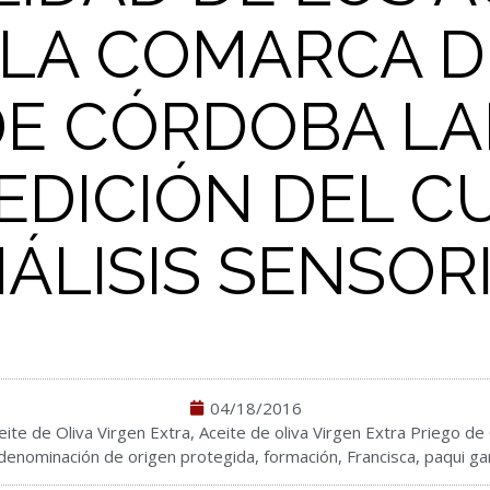
 LA COMARCA DE
DE CÓRDOBA L
EDICIÓN DEL C
ÁLISIS SENSOR
04/18/2016
eite de Oliva Virgen Extra
,
Aceite de oliva Virgen Extra Priego d
denominación de origen protegida
,
formación
,
Francisca
,
paqui ga