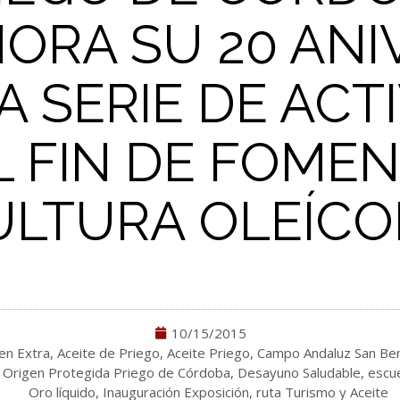
RA SU 20 ANI
 SERIE DE ACT
L FIN DE FOMEN
ULTURA OLEÍCO
10/15/2015
gen Extra
,
Aceite de Priego
,
Aceite Priego
,
Campo Andaluz San Ben
 Origen Protegida Priego de Córdoba
,
Desayuno Saludable
,
escue
Oro líquido
,
Inauguración Exposición
,
ruta Turismo y Aceite