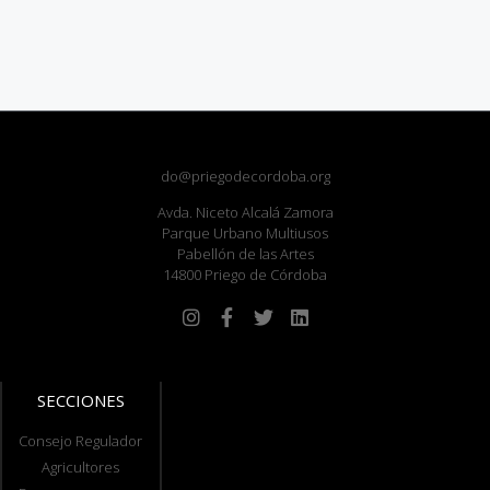
do@priegodecordoba.org
Avda. Niceto Alcalá Zamora
Parque Urbano Multiusos
Pabellón de las Artes
14800 Priego de Córdoba
SECCIONES
Consejo Regulador
Agricultores