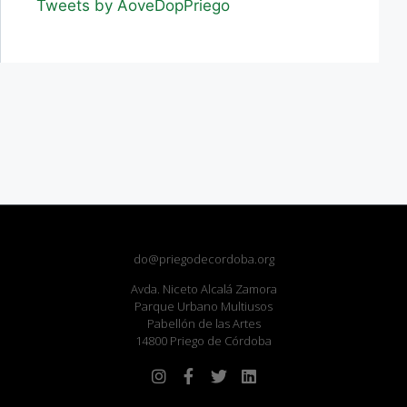
Tweets by AoveDopPriego
do@priegodecordoba.org
Avda. Niceto Alcalá Zamora
Parque Urbano Multiusos
Pabellón de las Artes
14800 Priego de Córdoba