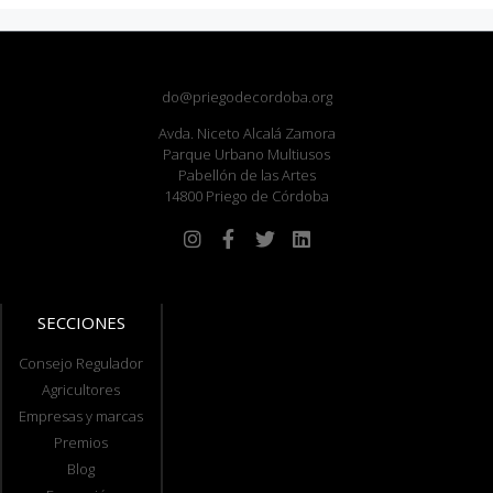
do@priegodecordoba.org
Avda. Niceto Alcalá Zamora
Parque Urbano Multiusos
Pabellón de las Artes
14800 Priego de Córdoba
SECCIONES
Consejo Regulador
Agricultores
Empresas y marcas
Premios
Blog