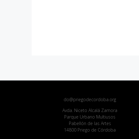
do@priegodecordoba.org
Avda. Niceto Alcalá Zamora
Parque Urbano Multiusos
Pabellón de las Artes
14800 Priego de Córdoba