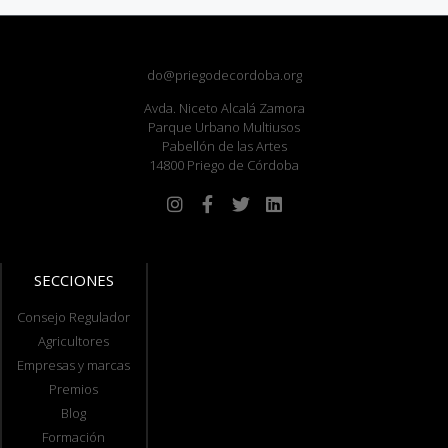
do@priegodecordoba.org
Avda. Niceto Alcalá Zamora
Parque Urbano Multiusos
Pabellón de las Artes
14800 Priego de Córdoba
SECCIONES
Consejo Regulador
Agricultores
Empresas y marcas
Premios
Blog
Formación