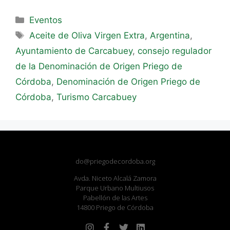
Eventos
Aceite de Oliva Virgen Extra
,
Argentina
,
Ayuntamiento de Carcabuey
,
consejo regulador
de la Denominación de Origen Priego de
Córdoba
,
Denominación de Origen Priego de
Córdoba
,
Turismo Carcabuey
do@priegodecordoba.org
Avda. Niceto Alcalá Zamora
Parque Urbano Multiusos
Pabellón de las Artes
14800 Priego de Córdoba