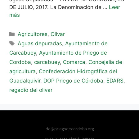
DE JULIO, 2017. La Denominación de …
Leer
más
Agricultores
,
Olivar
Aguas depuradas
,
Ayuntamiento de
Carcabuey
,
Ayuntamiento de Priego de
Cordoba
,
carcabuey
,
Comarca
,
Concejalía de
agricultura
,
Confederación Hidrográfica del
Guadalquivir
,
DOP Priego de Córdoba
,
EDARS
,
regadío del olivar
do@priegodecordoba.org
Avda. Niceto Alcalá Zamora