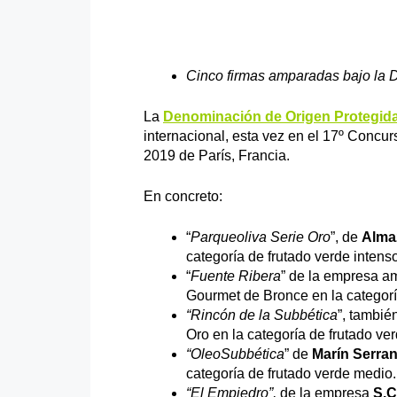
Cinco firmas amparadas bajo la
La
Denominación de Origen Protegid
internacional, esta vez en el 17º Concu
2019 de París, Francia.
En concreto:
“
Parqueoliva Serie Oro
”, de
Alma
categoría de frutado verde intenso
“
Fuente Ribera
” de la empresa 
Gourmet de Bronce en la categorí
“Rincón de la Subbética
”, tambié
Oro en la categoría de frutado ve
“OleoSubbética
” de
Marín Serran
categoría de frutado verde medio.
“El Empiedro”,
de la empresa
S.C