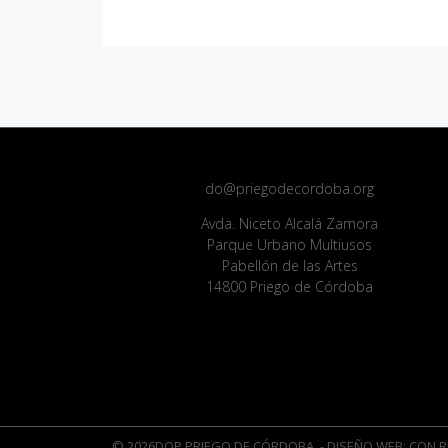
do@priegodecordoba.org
Avda. Niceto Alcalá Zamora
Parque Urbano Multiusos
Pabellón de las Artes
14800 Priego de Córdoba
© 2026DOP PRIEGO DE CÓRDOBA
- DISEÑO WEB: CON R