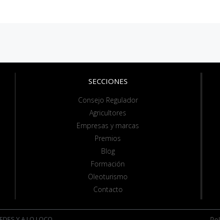
SECCIONES
Consejo Regulador
Agricultores
Empresas y marcas
Premios
Blog
Formación
Oleoturismo
Contacto
EDES Y A LO LOCO
Pol