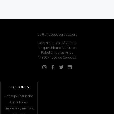
do@priegodecordoba.org
Avda. Niceto Alcalá Zamora
Parque Urbano Multiusos
Pabellón de las Artes
14800 Priego de Córdoba
SECCIONES
Consejo Regulador
Agricultores
Empresas y marcas