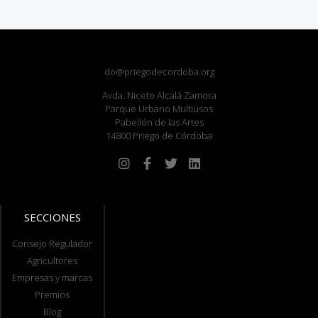
do@priegodecordoba.org
Avda. Niceto Alcalá Zamora
Parque Urbano Multiusos
Pabellón de las Artes
14800 Priego de Córdoba
SECCIONES
Consejo Regulador
Agricultores
Empresas y marcas
Premios
Blog