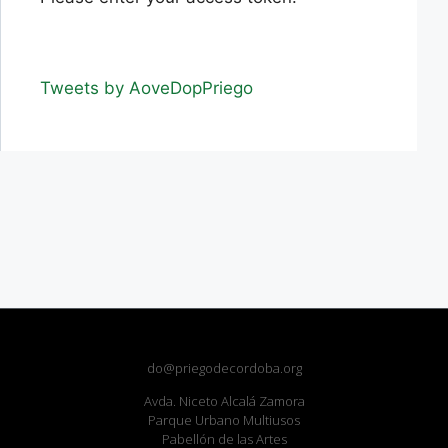
Tweets by AoveDopPriego
do@priegodecordoba.org
Avda. Niceto Alcalá Zamora
Parque Urbano Multiusos
Pabellón de las Artes