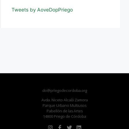
Tweets by AoveDopPriego
do@priegodecordoba.org
Avda. Niceto Alcalá Zamora
Parque Urbano Multiusos
Pabellón de las Artes
14800 Priego de Córdoba