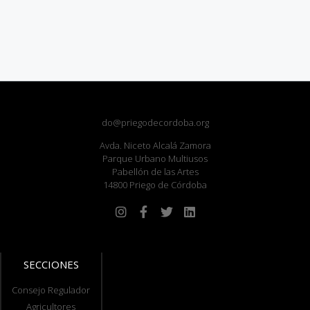
do@priegodecordoba.org
Avda. Niceto Alcalá Zamora
Parque Urbano Multiusos
Pabellón de las Artes
14800 Priego de Córdoba
SECCIONES
Consejo Regulador
Agricultores