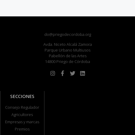
do@priegodecordoba.org
Avda. Niceto Alcalá Zamora
Parque Urbano Multiusos
Pabellón de las Artes
14800 Priego de Córdoba
SECCIONES
Consejo Regulador
Agricultores
Empresas y marcas
Premios