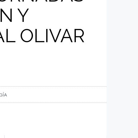
N Y
L OLIVAR
GÍA