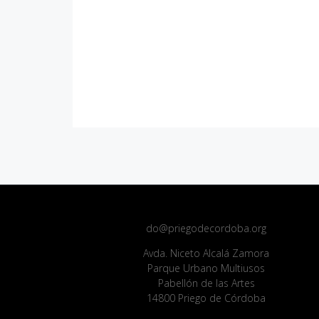
do@priegodecordoba.org
Avda. Niceto Alcalá Zamora
Parque Urbano Multiusos
Pabellón de las Artes
14800 Priego de Córdoba