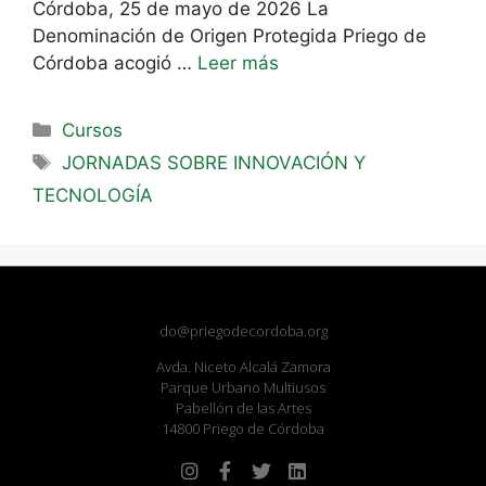
Córdoba, 25 de mayo de 2026 La
Denominación de Origen Protegida Priego de
Córdoba acogió …
Leer más
Cursos
JORNADAS SOBRE INNOVACIÓN Y
TECNOLOGÍA
do@priegodecordoba.org
Avda. Niceto Alcalá Zamora
Parque Urbano Multiusos
Pabellón de las Artes
14800 Priego de Córdoba