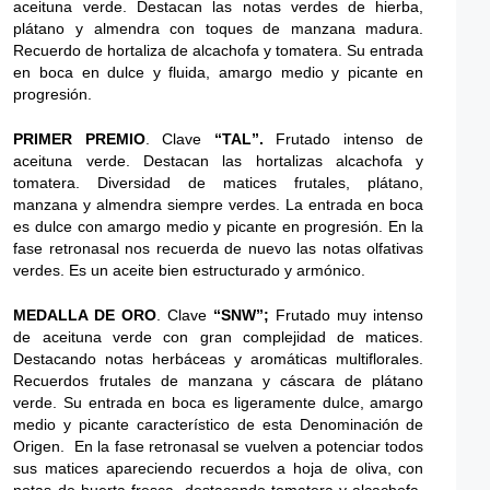
aceituna verde. Destacan las notas verdes de hierba,
plátano y almendra con toques de manzana madura.
Recuerdo de hortaliza de alcachofa y tomatera. Su entrada
en boca en dulce y fluida, amargo medio y picante en
progresión.
PRIMER PREMIO
. Clave
“TAL”.
Frutado intenso de
aceituna verde. Destacan las hortalizas alcachofa y
tomatera. Diversidad de matices frutales, plátano,
manzana y almendra siempre verdes. La entrada en boca
es dulce con amargo medio y picante en progresión. En la
fase retronasal nos recuerda de nuevo las notas olfativas
verdes. Es un aceite bien estructurado y armónico.
MEDALLA DE ORO
. Clave
“SNW”;
Frutado muy intenso
de aceituna verde con gran complejidad de matices.
Destacando notas herbáceas y aromáticas multiflorales.
Recuerdos frutales de manzana y cáscara de plátano
verde. Su entrada en boca es ligeramente dulce, amargo
medio y picante característico de esta Denominación de
Origen. En la fase retronasal se vuelven a potenciar todos
sus matices apareciendo recuerdos a hoja de oliva, con
notas de huerta fresca, destacando tomatera y alcachofa.