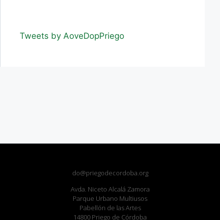
Tweets by AoveDopPriego
do@priegodecordoba.org
Avda. Niceto Alcalá Zamora
Parque Urbano Multiusos
Pabellón de las Artes
14800 Priego de Córdoba