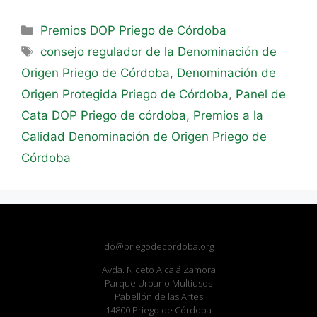
Premios DOP Priego de Córdoba
consejo regulador de la Denominación de
Origen Priego de Córdoba
,
Denominación de
Origen Protegida Priego de Córdoba
,
Panel de
Cata DOP Priego de córdoba
,
Premios a la
Calidad Denominación de Origen Priego de
Córdoba
do@priegodecordoba.org
Avda. Niceto Alcalá Zamora
Parque Urbano Multiusos
Pabellón de las Artes
14800 Priego de Córdoba